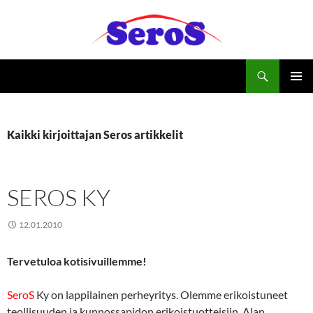
Siirry
sisältöön
Haku
Seros Ky
ENSISIJ
VALIKK
Kaikki kirjoittajan Seros artikkelit
SEROS KY
12.01.2010
Tervetuloa kotisivuillemme!
SeroS
Ky on lappilainen perheyritys. Olemme erikoistuneet
teollisuuden ja kunnossapidon erikoistuotteisiin. Alan