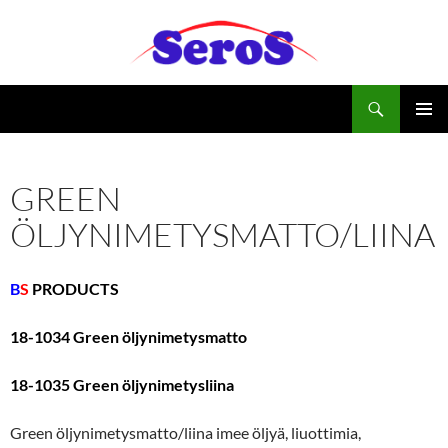
Siirry
sisältöön
Haku
Seros Ky
ENSISIJ
VALIKK
GREEN
ÖLJYNIMETYSMATTO/LIINA
B
S
PRODUCTS
18-1034 Green öljynimetysmatto
18-1035 Green öljynimetysliina
Green öljynimetysmatto/liina imee öljyä, liuottimia,