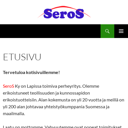
Siirry
sisältöön
Haku
Seros Ky
ENSISIJ
VALIKK
ETUSIVU
Tervetuloa kotisivuillemme!
SeroS
Ky on Lapissa toimiva perheyritys. Olemme
erikoistuneet teollisuuden ja kunnossapidon
erikoistuotteisiin. Alan kokemusta on yli 20 vuotta ja meillä on
yli 200 alan johtavaa yhteistyökumppania Suomessa ja
maailmalla.
Laatu on mottomme. Vahvuutemme ovat nopeat toimitukset