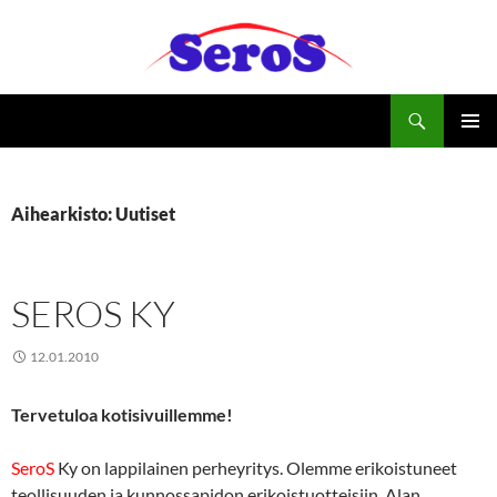
Siirry
sisältöön
Haku
Seros Ky
ENSISIJ
VALIKK
Aihearkisto: Uutiset
SEROS KY
12.01.2010
Tervetuloa kotisivuillemme!
SeroS
Ky on lappilainen perheyritys. Olemme erikoistuneet
teollisuuden ja kunnossapidon erikoistuotteisiin. Alan